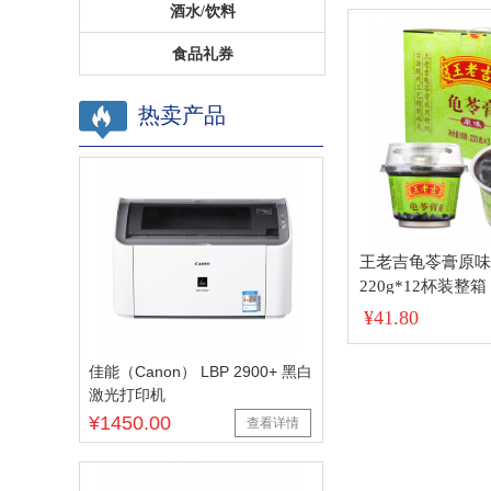
酒水/饮料
食品礼券
热卖产品
王老吉龟苓膏原味
220g*12杯装整
装】
¥41.80
佳能（Canon） LBP 2900+ 黑白
激光打印机
¥1450.00
查看详情