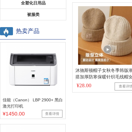
全塑化日用品
被服类
热卖产品
沐驰斯顿帽子女秋冬季韩版
搭加厚防寒保暖针织毛线帽
行棉帽堆堆帽 米白色 均码
¥28.00
查看详
佳能（Canon） LBP 2900+ 黑白
激光打印机
¥1450.00
查看详情