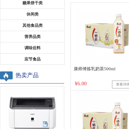
糖果饼干类
休闲类
其他食品类
营养品类
调味佐料
应节食品
康师傅炼乳奶茶500ml
热卖产品
¥6.00
查看详