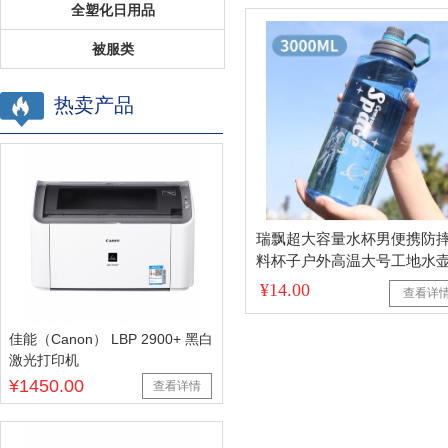
全塑化日用品
被服类
热卖产品
瑞飘超大容量水杯男便携防
料杯子户外高温大号工地水
太空杯 蓝 3升
¥14.00
查看详
佳能（Canon） LBP 2900+ 黑白
激光打印机
¥1450.00
查看详情